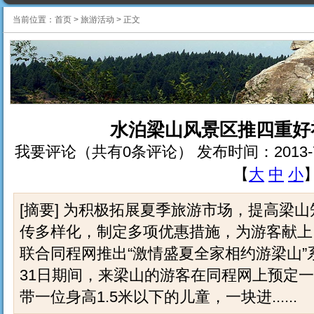
当前位置：
首页
>
旅游活动
>
正文
水泊梁山风景区推四重好
我要评论（共有0条评论） 发布时间：2013-7-10 
【
大
中
小
[摘要] 为积极拓展夏季旅游市场，提高梁
传多样化，制定多项优惠措施，为游客献上
联合同程网推出“激情盛夏全家相约游梁山”
31日期间，来梁山的游客在同程网上预定
带一位身高1.5米以下的儿童，一块进......