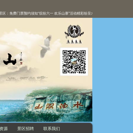
：免费门票预约须知
“缤纷六一 欢乐山寨”活动精彩纷呈
水泊梁山风景区：6月1日起免
资源
景区招聘
联系我们