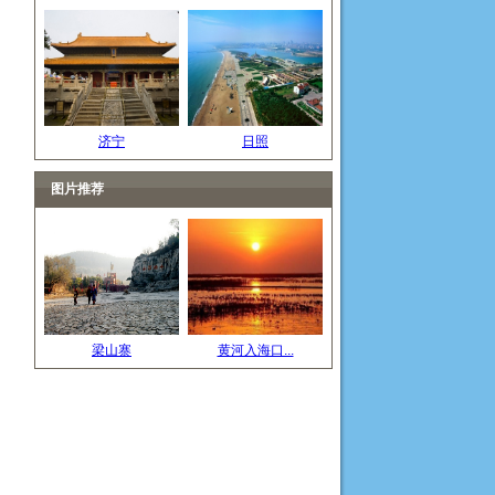
济宁
日照
图片推荐
梁山寨
黄河入海口...