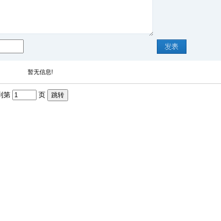
暂无信息!
转到第
页