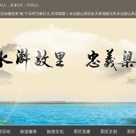
0人，未来3天：5200人
邀您来“兔”个乐呵
万家灯火,共享团圆丨水泊梁山景区欢天喜地闹元宵
水泊梁山风景区
游活动
旅游服务
旅游文化
景区党建
景区文创
景区