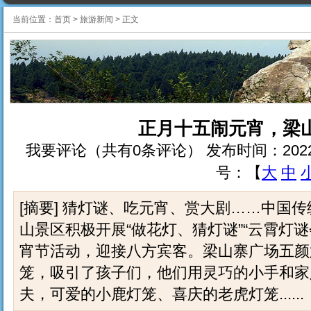
当前位置：
首页
>
旅游新闻
>
正文
正月十五闹元宵，梁
我要评论（共有0条评论） 发布时间：2022-2-15 
号：【
大
中
[摘要] 猜灯谜、吃元宵、赏大剧……中国
山景区积极开展“做花灯、猜灯谜”“云霄灯谜
宵节活动，迎接八方宾客。梁山寨广场五颜
笼，吸引了孩子们，他们用灵巧的小手和家
夫，可爱的小鹿灯笼、喜庆的老虎灯笼......