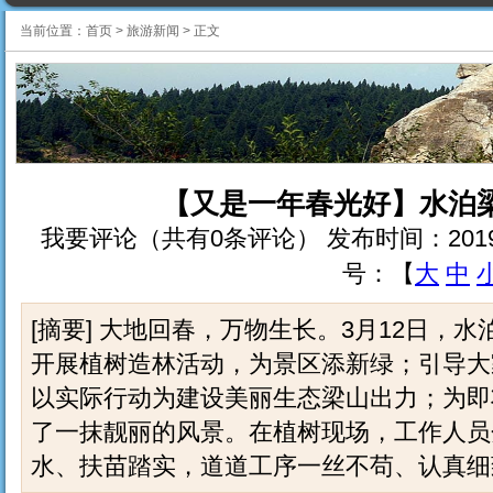
当前位置：
首页
>
旅游新闻
>
正文
【又是一年春光好】水泊
我要评论（共有0条评论） 发布时间：2019-3-12 
号：【
大
中
[摘要] 大地回春，万物生长。3月12日，
开展植树造林活动，为景区添新绿；引导大
以实际行动为建设美丽生态梁山出力；为即
了一抹靓丽的风景。在植树现场，工作人员
水、扶苗踏实，道道工序一丝不苟、认真细致。.