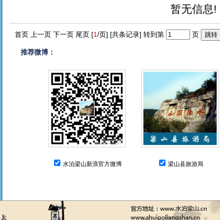
暂无信息!
首页 上一页 下一页 尾页 [
1
/页] [共
条记录] 转到第
页
推荐微博：
水泊梁山新浪官方微博
梁山县旅游局