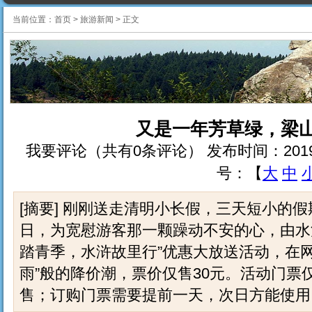
当前位置：
首页
>
旅游新闻
>
正文
又是一年芳草绿，梁山
我要评论（共有0条评论） 发布时间：2019-4-10 
号：【
大
中
[摘要] 刚刚送走清明小长假，三天短小的假
日，为宽慰游客那一颗躁动不安的心，由水
踏青季，水浒故里行”优惠大放送活动，在
雨”般的降价潮，票价仅售30元。活动门票
售；订购门票需要提前一天，次日方能使用。..