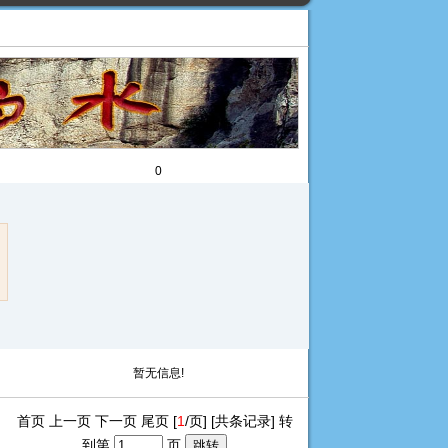
0
暂无信息!
首页 上一页 下一页 尾页 [
1
/页] [共
条记录] 转
到第
页