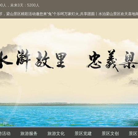
0人，未来3天：5200人
梁山景区精彩活动邀您来“兔”个乐呵
万家灯火,共享团圆丨水泊梁山景区欢天喜地闹元
游活动
旅游服务
旅游文化
景区党建
景区文创
景区