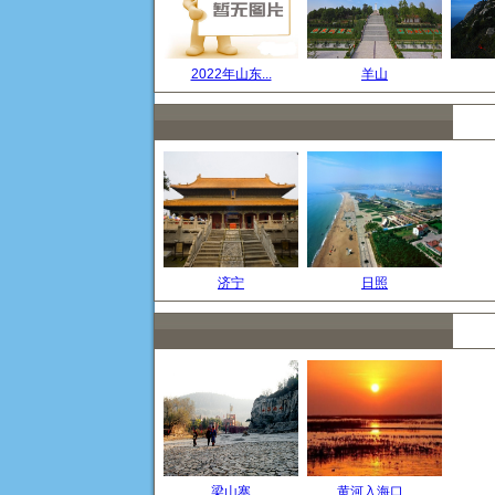
2022年山东...
羊山
济宁
日照
梁山寨
黄河入海口...