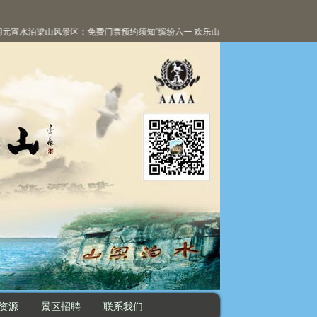
宵
水泊梁山风景区：免费门票预约须知
“缤纷六一 欢乐山寨”活动精彩纷呈
水泊梁山风景
资源
景区招聘
联系我们