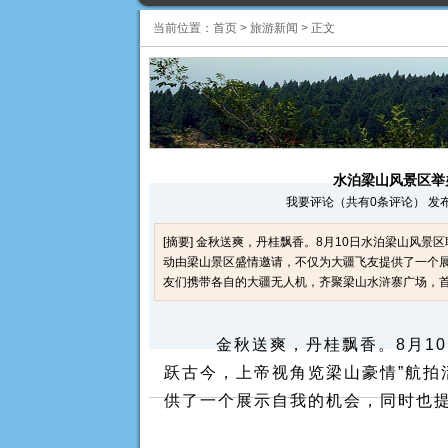
当前位置：
首页
>
旅游新闻
>
正文
水泊梁山风景区举
我要评论（共有0条评论） 发布时间：2
[摘要] 金秋送爽，丹桂飘香。8月10日水泊梁山风景
动由梁山景区盛情邀请，不仅为大疆飞友提供了一个展
友们携带各自的大疆无人机，齐聚梁山水浒寨广场，首先观.
金秋送爽，丹桂飘香。8月10
跃古今，上帝视角览梁山豪情”航拍
供了一个展示自我的机会，同时也提