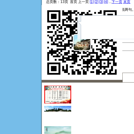
总页数：13页 首页 上一页
[1]
[2]
[3]
[4]
...
下一页
末页
发表给力评论！看资讯，说两句
昵称：