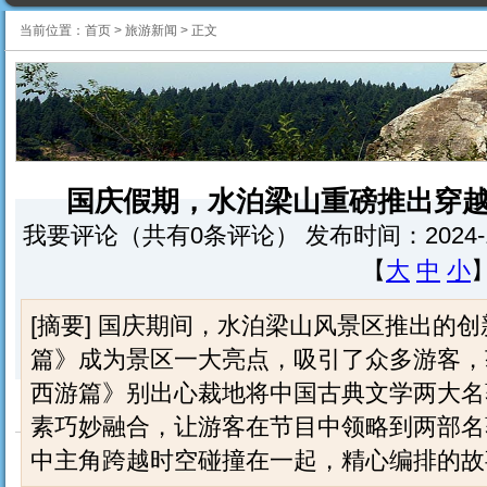
当前位置：
首页
>
旅游新闻
>
正文
国庆假期，水泊梁山重磅推出穿越
我要评论（共有0条评论） 发布时间：2024-10-9 
【
大
中
小
[摘要] 国庆期间，水泊梁山风景区推出的
篇》成为景区一大亮点，吸引了众多游客，
西游篇》别出心裁地将中国古典文学两大名
素巧妙融合，让游客在节目中领略到两部名
中主角跨越时空碰撞在一起，精心编排的故事..