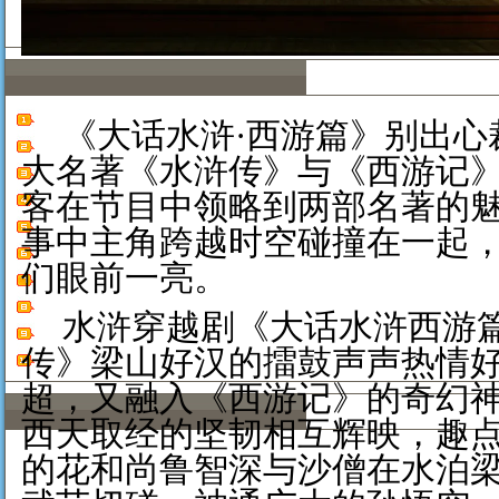
《大话水浒
·西游篇》别出
大名著《水浒传》与《西游记
客在节目中领略到两部名著的
事中主角跨越时空碰撞在一起
们眼前一亮。
水浒穿越剧《大话水浒西游
传》梁山好汉的擂鼓声声热情
超，又融入《西游记》的奇幻
西天取经的坚韧相互辉映，趣
的花和尚鲁智深与沙僧在水泊